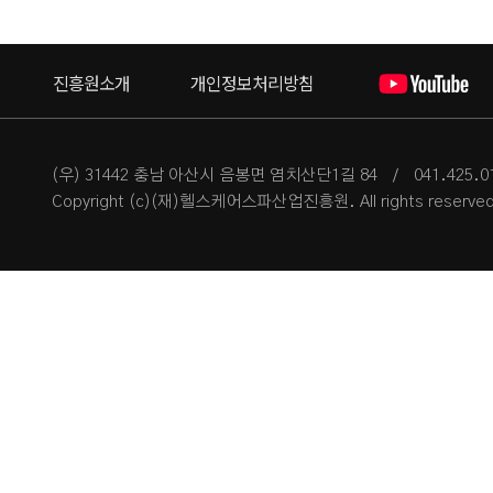
진흥원소개
개인정보처리방침
(우) 31442 충남 아산시 음봉면 염치산단1길 84
/
041.425.
Copyright (c)(재)헬스케어스파산업진흥원. All rights reserved