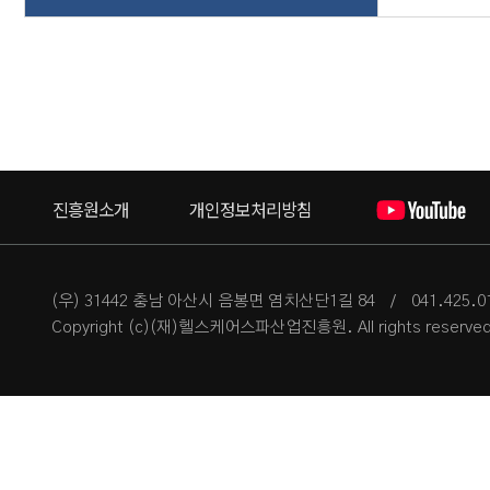
진흥원소개
개인정보처리방침
(우) 31442 충남 아산시 음봉면 염치산단1길 84
/
041.425.
Copyright (c)(재)헬스케어스파산업진흥원. All rights reserved